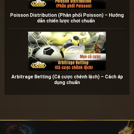
Poisson Distribution (Phân phối Poisson) – Hướng
dẫn chiến lược chơi chuẩn
Arbitrage Betting (Cá cược chênh lệch) – Cách áp
dụng chuẩn