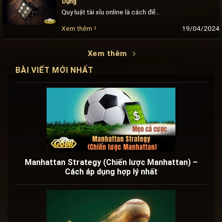
Dụng
Quy luật tài xỉu online là cách để đánh tài xỉu ở mọi nền tảng trực tuyến. Trên lý thuyết, hầu hết các quy luật đều được xây dựng một [...]
19/04/2024
Xem thêm
Xem thêm
BÀI VIẾT MỚI NHẤT
Manhattan Strategy (Chiến lược Manhattan) –
Cách áp dụng hợp lý nhất