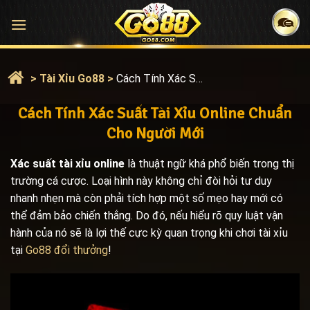
Bỏ
qua
nội
dung
>
Tài Xỉu Go88
>
Cách Tính Xác Suất Tài Xỉu Online Chuẩn Cho Người Mới
Cách Tính Xác Suất Tài Xỉu Online Chuẩn
Cho Người Mới
Xác suất tài xỉu online
là thuật ngữ khá phổ biến trong thị
trường cá cược. Loại hình này không chỉ đòi hỏi tư duy
nhanh nhẹn mà còn phải tích hợp một số mẹo hay mới có
thể đảm bảo chiến thắng. Do đó, nếu hiểu rõ quy luật vận
hành của nó sẽ là lợi thế cực kỳ quan trọng khi chơi tài xỉu
tại
Go88 đổi thưởng
!