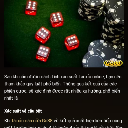
Sau khi nắm được cách tính xác suất tài xỉu online, bạn nên
tham khảo quy luật phổ biến. Thông qua kết quả của các
phiên cược, sẽ xác định được rất nhiều xu hướng, phổ biến
nhất là:
Xác suất về cầu bệt
Khi
tài xỉu cân cửa Go88
về kết quả xuất hiện liên tiếp cùng
một trường hợp, ví dụ 4 tài hoặc 4 xỉu thì gọi là cầu bệt. Sau