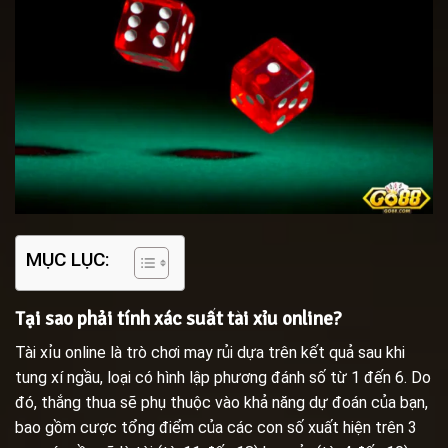
MỤC LỤC:
Tại sao phải tính xác suất tài xỉu online?
Tài xỉu online là trò chơi may rủi dựa trên kết quả sau khi
tung xí ngầu, loại có hình lập phương đánh số từ 1 đến 6. Do
đó, thắng thua sẽ phụ thuộc vào khả năng dự đoán của bạn,
bao gồm cược tổng điểm của các con số xuất hiện trên 3