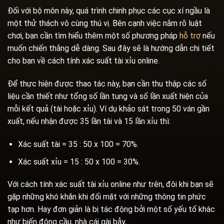
Đối với bộ môn này, quá trình chinh phục các cục xí ngầu là
một thử thách vô cùng thú vị. Bên cạnh việc nắm rõ luật
chơi, bạn cần tìm hiểu thêm một số phương pháp
hỗ trợ
nếu
muốn chiến thắng dễ dàng. Sau đây sẽ là hướng dẫn chi tiết
cho bạn về cách tính xác suất tài xỉu online.
Để thực hiện được thao tác này, bạn cần thu thập các số
liệu cần thiết như tổng số lần tung và số lần xuất hiện của
mỗi kết quả (tài hoặc xỉu). Ví dụ khảo sát trong 50 ván gần
xuất, nếu nhận được 35 lần tài và 15 lần xỉu thì:
Xác suất tài = 35 : 50 x 100 = 70%.
Xác suất xỉu = 15 : 50 x 100 = 30%.
Với cách tính xác suất tài xỉu online như trên, đôi khi bạn sẽ
gặp những khó khăn khi đối mặt với những thông tin phức
tạp hơn. Hay đơn giản là bị tác động bởi một số yếu tố khác
như biến động cầu, nhà cái gài bẫy,…