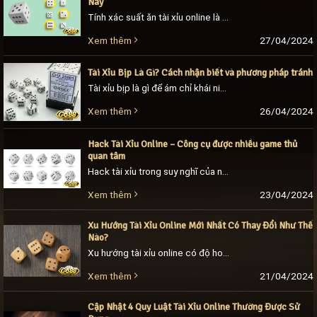
Nay
Tính xác suất ăn tài xỉu online là một trong những công cụ hỗ trợ hiệu quả nhất trong việc giành chiến thắng. Tỷ lệ thắng của trò tài xỉu [...]
27/04/2024
Xem thêm
Tài Xỉu Bịp Là Gì? Cách nhận biết và phương pháp tránh
Tài xỉu bịp là gì để ám chỉ khái niệm sử dụng thủ thuật hoặc công nghệ cao để gian lận khi chơi tài xỉu Go88. Hiện nay, việc lừa [...]
26/04/2024
Xem thêm
Hack Tài Xỉu Online – Công cụ được nhiều game thủ
quan tâm
Hack tài xỉu trong suy nghĩ của nhiều người chơi Go88 đều có nghĩa là vi phạm nguyên tắc để có lợi nhuận, đạt được tỷ lệ thắng cao. Tuy [...]
23/04/2024
Xem thêm
Xu Hướng Tài Xỉu Online Mới Nhất Có Thay Đổi Như Thế
Nào?
Xu hướng tài xỉu online có độ hot như thế nào trong thời đại công nghệ trực tuyến hiện nay. Theo thực tế cho thấy, cứ 100 người lại có [...]
21/04/2024
Xem thêm
Cập Nhật 4 Quy Luật Tài Xỉu Online Thường Được Sử