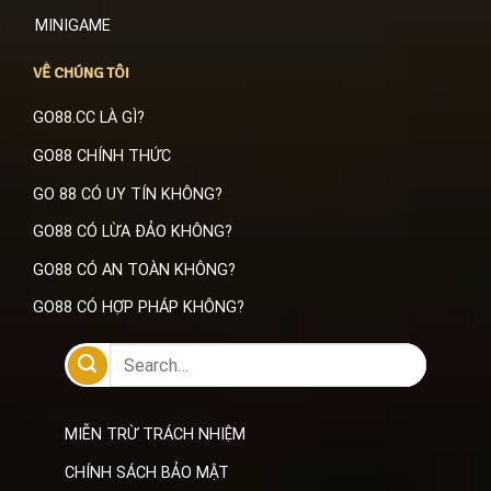
MINIGAME
VỀ CHÚNG TÔI
GO88.CC LÀ GÌ?
GO88 CHÍNH THỨC
GO 88 CÓ UY TÍN KHÔNG?
GO88 CÓ LỪA ĐẢO KHÔNG?
GO88 CÓ AN TOÀN KHÔNG?
GO88 CÓ HỢP PHÁP KHÔNG?
MIỄN TRỪ TRÁCH NHIỆM
CHÍNH SÁCH BẢO MẬT