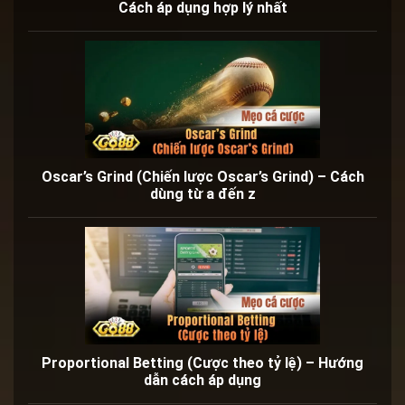
Cách áp dụng hợp lý nhất
Oscar’s Grind (Chiến lược Oscar’s Grind) – Cách
dùng từ a đến z
Proportional Betting (Cược theo tỷ lệ) – Hướng
dẫn cách áp dụng