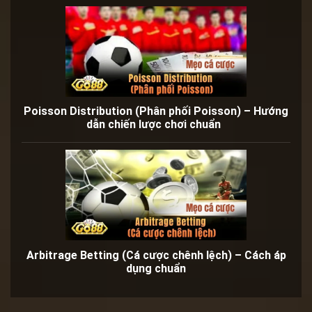
Poisson Distribution (Phân phối Poisson) – Hướng
dẫn chiến lược chơi chuẩn
Arbitrage Betting (Cá cược chênh lệch) – Cách áp
dụng chuẩn