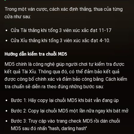
Trong một ván cược, cách xác định thắng, thua của từng
cửa như sau:
Cửa Tài thắng khi tổng 3 viên xúc xắc đạt 11-17
Cửa Xỉu thắng khi tổng 3 viên xúc xắc đạt 4-10.
Hướng dẫn kiểm tra chuỗi MD5
MD5 chính là công nghệ giúp người chơi tự kiểm tra được
kết quả Tài Xỉu. Thông qua đó, có thể đảm bảo kết quả
được công bố chính xác và đảm bảo công bằng. Cách kiểm
tra chuẩn sẽ diễn ra theo đúng những bước sau:
Bước 1: Hãy copy lại chuỗi MD5 khi bát vẫn đang úp
Bước 2: Copy lại chuỗi MD5 một lần nữa ngay khi bát mở
Bước 3: Truy cập vào trang check MD5 rồi dán chuỗi
MD5 sau đó nhấn ‘’hash, darling hash’’