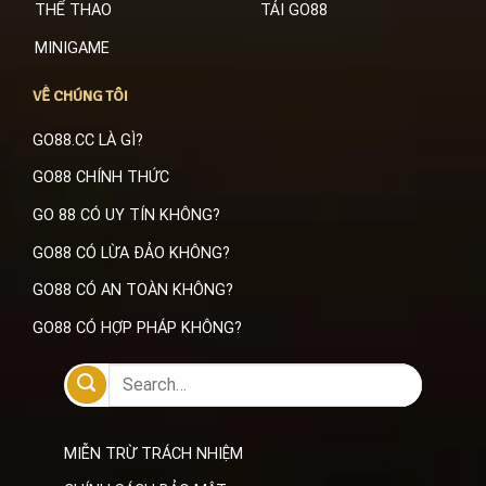
THỂ THAO
TẢI GO88
MINIGAME
VỀ CHÚNG TÔI
GO88.CC LÀ GÌ?
GO88 CHÍNH THỨC
GO 88 CÓ UY TÍN KHÔNG?
GO88 CÓ LỪA ĐẢO KHÔNG?
GO88 CÓ AN TOÀN KHÔNG?
GO88 CÓ HỢP PHÁP KHÔNG?
MIỄN TRỪ TRÁCH NHIỆM