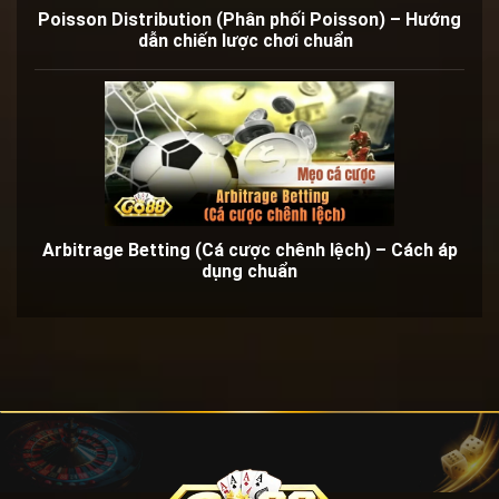
Poisson Distribution (Phân phối Poisson) – Hướng
dẫn chiến lược chơi chuẩn
Arbitrage Betting (Cá cược chênh lệch) – Cách áp
dụng chuẩn