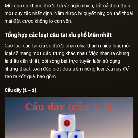
Mỗi con số không được trả về ngẫu nhiên, tất cả điều theo
một quy tắc nhất định. Nắm được bí quyết này, có thể thoải
mái đặt cược không lo cạn vốn.
Tổng hợp các loại cầu tài xỉu phổ biến nhất
Các loại cầu tài xỉu sẽ được phân chia thành nhiều loại, mỗi
loại sẽ mang một đặc trưng khác nhau. Việc nhận ra chúng
là điều cần thiết, bởi sòng bài trực tuyến luôn sử dụng
những thuật toán đặc biệt dựa trên những loại cầu này để
tạo ra kết quả, bao gồm:
Cầu dây (1 – 1)