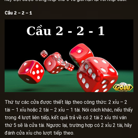
Cầu 2 – 2 – 1
Thứ tự các cửa được thiết lập theo công thức: 2 xỉu – 2
tài – 1 xỉu hoặc 2 tài – 2 xỉu – 1 tài. Nói cách khác, nếu thấy
trong 4 lượt liên tiếp, kết quả trả về có 2 tài 2 xỉu thì ván
thứ 5 sẽ là cửa tài. Ngược lại, trường hợp có 2 xỉu 2 tài, hãy
đánh cửa xỉu cho lượt tiếp theo.