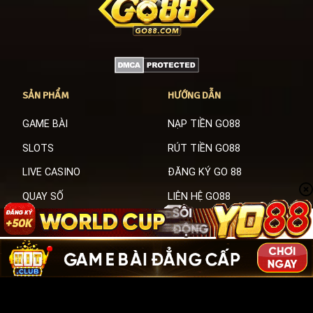
SẢN PHẨM
HƯỚNG DẪN
GAME BÀI
NẠP TIỀN GO88
SLOTS
RÚT TIỀN GO88
LIVE CASINO
ĐĂNG KÝ GO 88
QUAY SỐ
LIÊN HỆ GO88
THỂ THAO
TẢI GO88
MINIGAME
VỀ CHÚNG TÔI
GO88.CC LÀ GÌ?