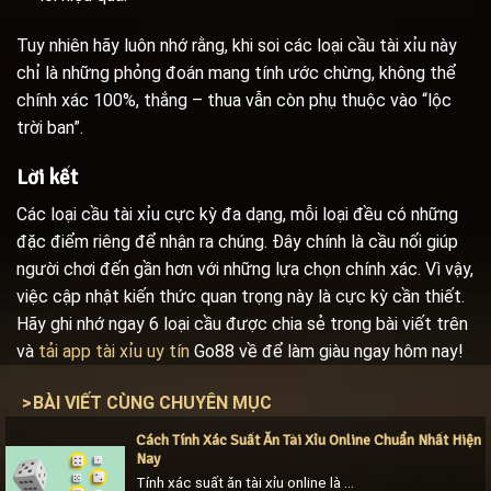
Tuy nhiên hãy luôn nhớ rằng, khi soi các loại cầu tài xỉu này
chỉ là những phỏng đoán mang tính ước chừng, không thể
chính xác 100%, thắng – thua vẫn còn phụ thuộc vào “lộc
trời ban”.
Lời kết
Các loại cầu tài xỉu cực kỳ đa dạng, mỗi loại đều có những
đặc điểm riêng để nhận ra chúng. Đây chính là cầu nối giúp
người chơi đến gần hơn với những lựa chọn chính xác. Vì vậy,
việc cập nhật kiến thức quan trọng này là cực kỳ cần thiết.
Hãy ghi nhớ ngay 6 loại cầu được chia sẻ trong bài viết trên
và
tải app tài xỉu uy tín
Go88 về để làm giàu ngay hôm nay!
>
BÀI VIẾT CÙNG CHUYÊN MỤC
Cách Tính Xác Suất Ăn Tài Xỉu Online Chuẩn Nhất Hiện
Nay
Tính xác suất ăn tài xỉu online là một trong những công cụ hỗ trợ hiệu quả nhất trong việc giành chiến thắng. Tỷ lệ thắng của trò tài xỉu [...]