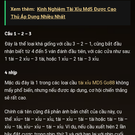
Xem thêm:
Kinh Nghiệm Tài Xỉu Md5 Được Cao
Thủ Áp Dụng Nhiều Nhất
Cầu 1 – 2 – 3
Đây là thể loại khá giống với cầu 3 – 2 – 1, cũng bắt đầu
nhận biết từ 4 đến 5 ván đánh đầu tiên, với các cửa như sau:
1 tài – 2 xỉu – 3 tài, hoặc 1 xỉu – 2 tài – 3 xỉu.
4 nhịp
Mặc dù đây là 1 trong các loại cầu
tài xỉu MD5 Go88
không
mấy phổ biến, nhưng nếu được áp dụng, cơ hội chiến thắng
sẽ rất cao.
Chính cái tên cũng đã phản ánh bản chất của cầu này, cụ
thể:
xỉu– tài – xỉu – xỉu, tài – xỉu – tài – tài hoặc tài – tài –
xỉu – tài, xỉu– xỉu – tài – xỉu. Ví dụ, nếu cầu xuất hiện 2 lần
hãy đặt cược trong nhịp thứ 3 và giới hạn lại với nhịp cuối.