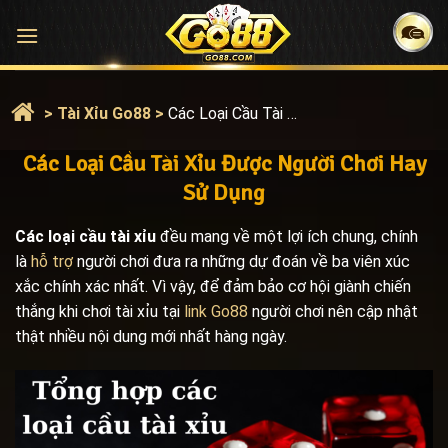
Bỏ
qua
nội
dung
>
Tài Xỉu Go88
>
Các Loại Cầu Tài Xỉu Được Người Chơi Hay Sử Dụng
Các Loại Cầu Tài Xỉu Được Người Chơi Hay
Sử Dụng
Các loại cầu tài xỉu
đều mang về một lợi ích chung, chính
là
hỗ trợ
người chơi đưa ra những dự đoán về ba viên xúc
xắc chính xác nhất. Vì vậy, để đảm bảo cơ hội giành chiến
thắng khi chơi tài xỉu tại
link Go88
người chơi nên cập nhật
thật nhiều nội dung mới nhất hàng ngày.