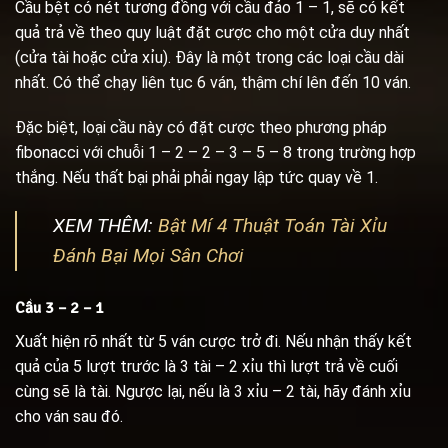
Cầu bệt có nét tương đồng với cầu đảo 1 – 1, sẽ có kết
quả trả về theo quy luật đặt cược cho một cửa duy nhất
(cửa tài hoặc cửa xỉu). Đây là một trong các loại cầu dài
nhất. Có thể chạy liên tục 6 ván, thậm chí lên đến 10 ván.
Đặc biệt, loại cầu này có đặt cược theo phương pháp
fibonacci với chuỗi 1 – 2 – 2 – 3 – 5 – 8 trong trường hợp
thắng. Nếu thất bại phải phải ngay lập tức quay về 1.
XEM THÊM:
Bật Mí 4 Thuật Toán Tài Xỉu
Đánh Bại Mọi Sân Chơi
Cầu 3 – 2 – 1
Xuất hiện rõ nhất từ 5 ván cược trở đi. Nếu nhận thấy kết
quả của 5 lượt trước là 3 tài – 2 xỉu thì lượt trả về cuối
cùng sẽ là tài. Ngược lại, nếu là 3 xỉu – 2 tài, hãy đánh xỉu
cho ván sau đó.