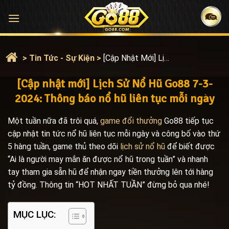
Bỏ
qua
nội
dung
>
Tin Tức - Sự Kiện
>
[Cập Nhật Mới] Lịch Sử Nổ Hũ Go88 7-3-2024: Thông Báo Nổ Hũ Liên Tục Mỗi Ngày
[Cập nhật mới] Lịch Sử Nổ Hũ Go88 7-3-
2024: Thông báo nổ hũ liên tục mỗi ngày
Một tuần nữa đã trôi quá,
game đổi thưởng
Go88 tiếp tục
cập nhật tin tức nổ hũ liên tục mỗi ngày và công bố vào thứ
5 hàng tuần, game thủ theo dõi
lịch sử nổ hũ
để biết được
“Ai là người may mắn ăn được nổ hũ trong tuần” và nhanh
tay tham gia sẵn hũ để nhận ngay tiền thưởng lên tới hàng
tỷ đồng. Thông tin “HOT NHẤT TUẦN” đừng bỏ qua nhé!
MỤC LỤC: