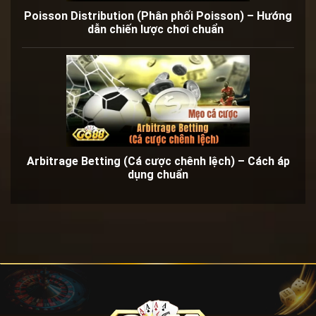
Poisson Distribution (Phân phối Poisson) – Hướng
dẫn chiến lược chơi chuẩn
Arbitrage Betting (Cá cược chênh lệch) – Cách áp
dụng chuẩn