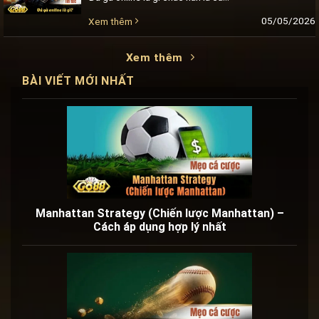
05/05/2026
Xem thêm
Xem thêm
BÀI VIẾT MỚI NHẤT
Manhattan Strategy (Chiến lược Manhattan) –
Cách áp dụng hợp lý nhất