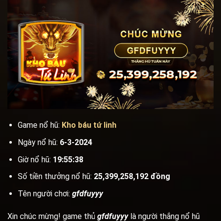
Game nổ hũ:
Kho báu tứ linh
Ngày nổ hũ:
6-3-2024
Giờ nổ hũ:
19:55:38
Số tiền thưởng nổ hũ:
25,399,258,192 đồng
Tên người chơi:
gfdfuyyy
Xin chúc mừng! game thủ
gfdfuyyy
là người thắng nổ hũ