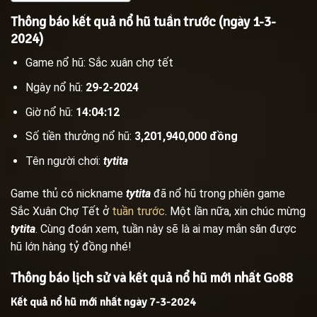
Thông báo kết quả nổ hũ tuần trước (ngày 1-3-
2024)
Game nổ hũ: Sắc xuân chợ tết
Ngày nổ hũ:
29-2-2024
Giờ nổ hũ:
14:04:12
Số tiền thưởng nổ hũ:
3,201,940,000 đồng
Tên người chơi:
tytita
Game thủ có nickname
tytita
đã nổ hũ trong phiên game
Sắc Xuân Chợ Tết ở
tuần trước
. Một lần nữa, xin chúc mừng
tytita
. Cùng đoán xem, tuần này sẽ là ai may mắn săn được
hũ lớn hàng tỷ đồng nhé!
Thông báo lịch sử và kết quả nổ hũ mới nhất Go88
Kết quả nổ hũ mới nhất ngày 7-3-2024