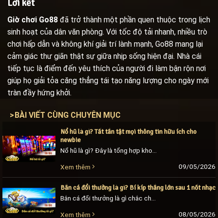
Lời kết
Giờ chơi Go88
đã trở thành một phần quen thuộc trong lịch
sinh hoạt của dân văn phòng. Với tốc độ tải nhanh, nhiều trò
chơi hấp dẫn và không khí giải trí lành mạnh, Go88 mang lại
cảm giác thư giãn thật sự giữa nhịp sống hiện đại. Nhà cái
tiếp tục là điểm đến yêu thích của người đi làm bận rộn nơi
giúp họ giải tỏa căng thẳng tái tạo năng lượng cho ngày mới
tràn đầy hứng khởi.
>
BÀI VIẾT CÙNG CHUYÊN MỤC
Nổ hũ là gì? Tất tần tật mọi thông tin hữu ích cho
newbie
Nổ hũ là gì? Đây là tổng hợp kho trò chơi giải trí đổi thưởng đình đám nhất thị trường hiện nay. Mỗi sản phẩm thuộc danh mục slot game [...]
09/05/2026
Xem thêm
Bắn cá đổi thưởng là gì? Bí kíp thắng lớn sau 1 nốt nhạc
Bắn cá đổi thưởng là gì chắc chắn sẽ khiến nhiều người chơi mới tiếp xúc với danh mục này chú ý. Theo định nghĩa, đây là các trò chơi [...]
08/05/2026
Xem thêm