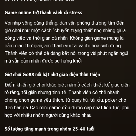
Game online trở thành cách xả stress
Với nhịp sống căng thẳng, dân văn phòng thường tìm đến
giờ chơi như một cách “chuyển trạng thái” nhẹ nhàng giữa
công việc và thời gian cá nhân. Không gian game mang lại
cảm giác thư giãn, âm thanh vui tai và đồ họa sinh động.
Thành viên có thể dễ dàng kết nối trong vài phút ngắn ngủi
mà vẫn cảm nhận được sự hứng khởi.
Giờ chơi Go88 nổi bật nhờ giao diện thân thiện
Điểm khiến giờ chơi khác biệt nằm ở cách thiết kế giao diện
rõ ràng, tối giản nhưng tinh tế. Thành viên có thể nhanh
chóng chọn game yêu thích, từ quay hũ, tài xỉu, poker cho
đến bắn cá. Các mini game đều được cập nhật liên tục, phù
hợp với nhiều nhóm người dùng khác nhau.
Số lượng tăng mạnh trong nhóm 25-40 tuổi