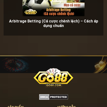
Arbitrage Betting (Cá cược chênh lệch) – Cách áp
dụng chuẩn