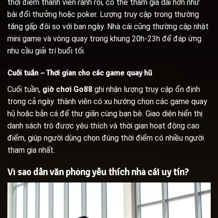
thời điểm thành viên rảnh rỗi, có thể tham gia dài hơn như
bài đổi thưởng hoặc poker. Lượng truy cập trong thường
tăng gấp đôi so với ban ngày. Nhà cái cũng thường cập nhật
mini game và vòng quay trong khung 20h-23h để đáp ứng
nhu cầu giải trí buổi tối.
Cuối tuần – Thời gian cho các game quay hũ
Cuối tuần,
giờ chơi Go88
ghi nhận lượng truy cập ổn định
trong cả ngày. thành viên có xu hướng chọn các game quay
hũ hoặc bắn cá để thư giãn cùng bạn bè. Giao diện hiển thị
danh sách trò được yêu thích và thời gian hoạt động cao
điểm, giúp người dùng chọn đúng thời điểm có nhiều người
tham gia nhất.
Vì sao dân văn phòng yêu thích nhà cái uy tín?