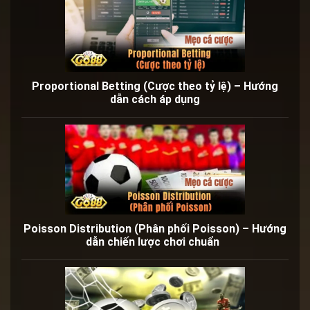
Proportional Betting (Cược theo tỷ lệ) – Hướng
dẫn cách áp dụng
Poisson Distribution (Phân phối Poisson) – Hướng
dẫn chiến lược chơi chuẩn