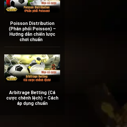
Poisson Distribution
(Phân phối Poisson) –
Hướng dẫn chiến lược
chơi chuẩn
Arbitrage Betting (Cá
cược chênh lệch) – Cách
áp dụng chuẩn