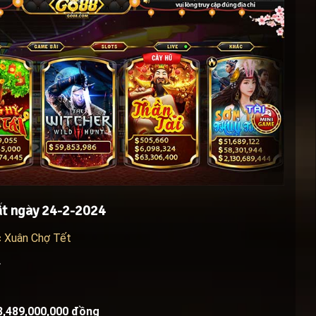
ất ngày 24-2-2024
 Xuân Chợ Tết
4
3,489,000,000 đồng