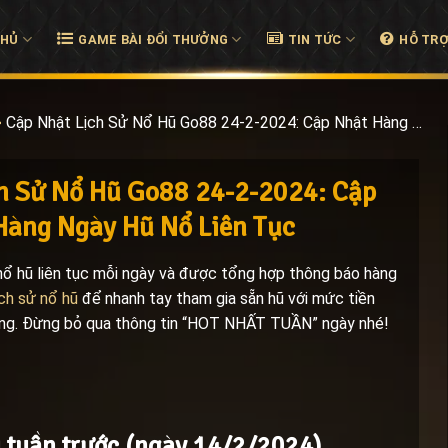
CHỦ
GAME BÀI ĐỔI THƯỞNG
TIN TỨC
HỖ TR
>
Cập Nhật Lịch Sử Nổ Hũ Go88 24-2-2024: Cập Nhật Hàng Ngày Hũ Nổ Liên Tục
h Sử Nổ Hũ Go88 24-2-2024: Cập
Hàng Ngày Hũ Nổ Liên Tục
nổ hũ liên tục mỗi ngày và được tổng hợp thông báo hàng
ịch sử nổ hũ
để nhanh tay tham gia sẵn hũ với mức tiền
ồng. Đừng bỏ qua thông tin “HOT NHẤT TUẦN” ngày nhé!
 tuần trước (ngày 14/2/2024)