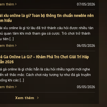
07/05/2026
em thêm
ài xỉu online là gì? Toàn bộ thông tin chuẩn newbie nên
ìm hiểu
ài xỉu online là gì từ lâu đã trở thành câu hỏi được nhiều tân
hủ quan tâm khi mới tham gia cá cược. Trò chơi trở thành
 tiên [...]
06/05/2026
em thêm
á Gà Online Là Gì? – Khám Phá Trò Chơi Giải Trí Hấp
ẫn 2026
á gà online là gì chắc hẳn là câu hỏi nhiều người mới nghe
ến sẽ thắc mắc. Cách chơi này tương tự như đá gà truyền
hống khi các [...]
05/05/2026
em thêm
Xem thêm