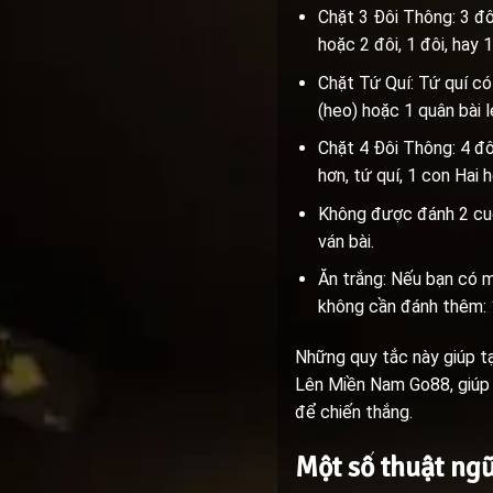
Chặt 3 Đôi Thông: 3 đô
hoặc 2 đôi, 1 đôi, hay 1
Chặt Tứ Quí: Tứ quí có
(heo) hoặc 1 quân bài l
Chặt 4 Đôi Thông: 4 đô
hơn, tứ quí, 1 con Hai h
Không được đánh 2 cuố
ván bài.
Ăn trắng: Nếu bạn có m
không cần đánh thêm: 1
Những quy tắc này giúp tạ
Lên Miền Nam Go88, giúp n
để chiến thắng.
Một số thuật ng