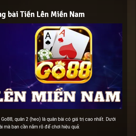
ong bài Tiến Lên Miền Nam
o88, quân 2 (heo) là quân bài có giá trị cao nhất. Dưới
ài mà bạn cần nắm rõ để chơi hiệu quả: