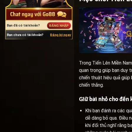
Bạn đã có tài khoản?
ĐĂNG NHẬP
Bạn chưa có tài khoản?
Đăng ký ngay
Trong Tiến Lên Miền Nam G
quan trọng giúp bạn duy t
chiến thuật hiệu quả giúp
chiến thắng.
Giữ bài nhỏ cho đến k
Khi bạn đánh ra các quâ
dễ dàng bỏ qua. Điều nà
khi đối thủ nghĩ rằng b