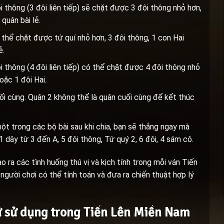
i thông (3 đôi liên tiếp) sẽ chặt được 3 đôi thông nhỏ hơn,
 quân bài lẻ.
 thể chặt được tứ quí nhỏ hơn, 3 đôi thông, 1 con Hai
ẻ.
i thông (4 đôi liên tiếp) có thể chặt được 4 đôi thông nhỏ
oặc 1 đôi Hai.
i cùng. Quân 2 không thể là quân cuối cùng để kết thúc
ột trong các bộ bài sau khi chia, bạn sẽ thắng ngay mà
 dây từ 3 đến A, 5 đôi thông, Tứ quý 2, 6 đôi, 4 sám cô.
o ra các tình huống thú vị và kịch tính trong mỗi ván Tiến
gười chơi có thể tính toán và đưa ra chiến thuật hợp lý
ữ sử dụng trong Tiến Lên Miền Nam