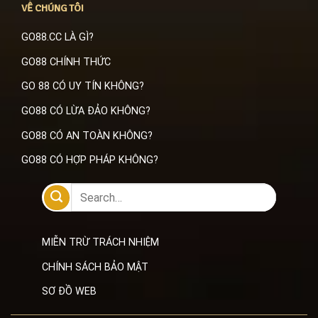
VỀ CHÚNG TÔI
GO88.CC LÀ GÌ?
GO88 CHÍNH THỨC
GO 88 CÓ UY TÍN KHÔNG?
GO88 CÓ LỪA ĐẢO KHÔNG?
GO88 CÓ AN TOÀN KHÔNG?
GO88 CÓ HỢP PHÁP KHÔNG?
MIỄN TRỪ TRÁCH NHIỆM
CHÍNH SÁCH BẢO MẬT
SƠ ĐỒ WEB