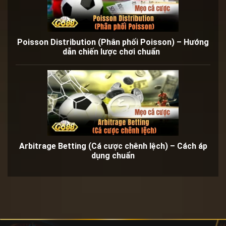
Poisson Distribution (Phân phối Poisson) – Hướng
dẫn chiến lược chơi chuẩn
Arbitrage Betting (Cá cược chênh lệch) – Cách áp
dụng chuẩn