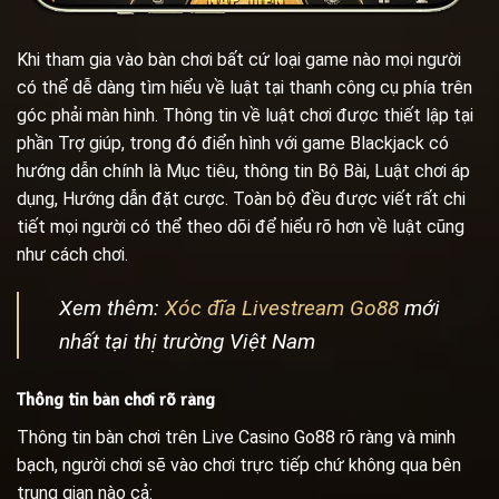
Khi tham gia vào bàn chơi bất cứ loại game nào mọi người
có thể dễ dàng tìm hiểu về luật tại thanh công cụ phía trên
góc phải màn hình. Thông tin về luật chơi được thiết lập tại
phần Trợ giúp, trong đó điển hình với game Blackjack có
hướng dẫn chính là Mục tiêu, thông tin Bộ Bài, Luật chơi áp
dụng, Hướng dẫn đặt cược. Toàn bộ đều được viết rất chi
tiết mọi người có thể theo dõi để hiểu rõ hơn về luật cũng
như cách chơi.
Xem thêm:
Xóc đĩa Livestream Go88
mới
nhất tại thị trường Việt Nam
Thông tin bàn chơi rõ ràng
Thông tin bàn chơi trên Live Casino Go88 rõ ràng và minh
bạch, người chơi sẽ vào chơi trực tiếp chứ không qua bên
trung gian nào cả: