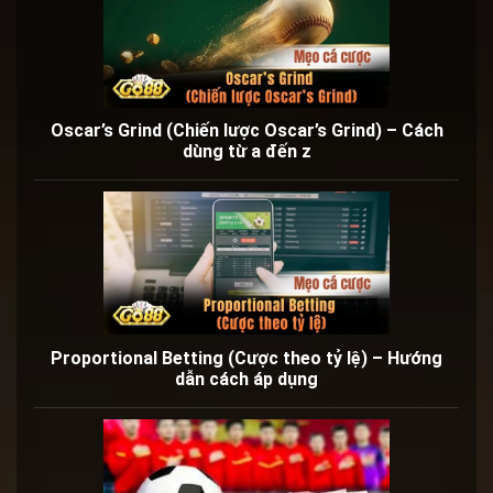
Oscar’s Grind (Chiến lược Oscar’s Grind) – Cách
dùng từ a đến z
Proportional Betting (Cược theo tỷ lệ) – Hướng
dẫn cách áp dụng