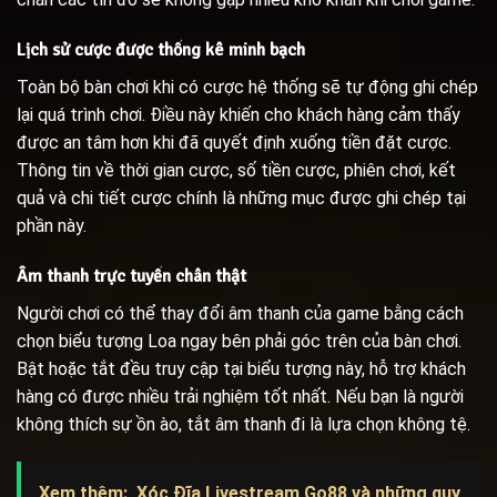
Lịch sử cược được thống kê minh bạch
Toàn bộ bàn chơi khi có cược hệ thống sẽ tự động ghi chép
lại quá trình chơi. Điều này khiến cho khách hàng cảm thấy
được an tâm hơn khi đã quyết định xuống tiền đặt cược.
Thông tin về thời gian cược, số tiền cược, phiên chơi, kết
quả và chi tiết cược chính là những mục được ghi chép tại
phần này.
Âm thanh trực tuyến chân thật
Người chơi có thể thay đổi âm thanh của game bằng cách
chọn biểu tượng Loa ngay bên phải góc trên của bàn chơi.
Bật hoặc tắt đều truy cập tại biểu tượng này, hỗ trợ khách
hàng có được nhiều trải nghiệm tốt nhất. Nếu bạn là người
không thích sự ồn ào, tắt âm thanh đi là lựa chọn không tệ.
Xem thêm:
Xóc Đĩa Livestream Go88 và những quy