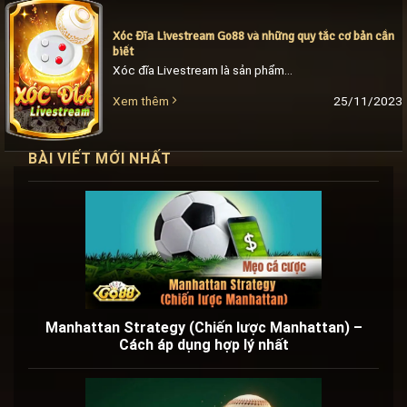
Xóc Đĩa Livestream Go88 và những quy tắc cơ bản cần
biết
Xóc đĩa Livestream là sản phẩm đổi thưởng đang được cộng đồng game Go88 ưa chuộng và chơi nhiều. Với tính minh bạch trên hệ thống livestream, xóc đãi livestream [...]
25/11/2023
Xem thêm
BÀI VIẾT MỚI NHẤT
Manhattan Strategy (Chiến lược Manhattan) –
Cách áp dụng hợp lý nhất