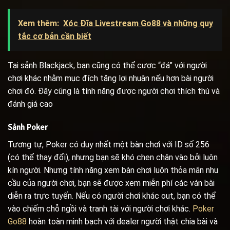
Xem thêm:
Xóc Đĩa Livestream Go88 và những quy
tắc cơ bản cần biết
Tại sảnh Blackjack, bạn cũng có thể cược “đá” với người
chơi khác nhằm mục đích tăng lợi nhuận nếu hơn bài người
chơi đó. Đây cũng là tính năng được người chơi thích thú và
đánh giá cao
Sảnh Poker
Tương tự, Poker có duy nhất một bàn chơi với ID số 256
(có thể thay đổi), nhưng bạn sẽ khó chen chân vào bởi luôn
kín người. Nhưng tính năng xem bàn chơi luôn thỏa mãn nhu
cầu của người chơi, bạn sẽ được xem miễn phí các ván bài
diễn ra trực tuyến. Nếu có người chơi khác out, bạn có thể
vào chiếm chỗ ngồi và tranh tài với người chơi khác.
Poker
Go88
hoàn toàn minh bạch với dealer người thật chia bài và