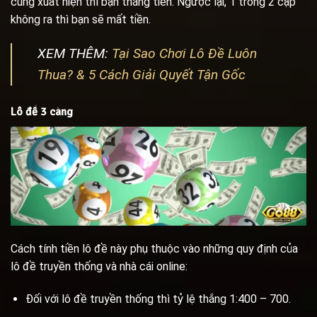
cùng xuất hiện thì bạn thắng tiền. Ngược lại, 1 trong 2 cặp
không ra thì bạn sẽ mất tiền.
XEM THÊM:
Tại Sao Chơi Lô Đề Luôn
Thua? & 5 Cách Giải Quyết Tận Gốc
Lô đề 3 càng
Cách tính tiền lô đề này phụ thuộc vào những quy định của
lô đề truyền thống và nhà cái online:
Đối với lô đề truyền thống thì tỷ lệ thắng 1:400 – 700.