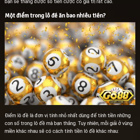
bạn sẽ thắng được số tiền cược có giá trị rất cao.
Một điểm trong lô đề ăn bao nhiêu tiền?
Điểm lô đề là đơn vị tính nhỏ nhất dùng để tính tiền những
con số trong lô đề mà bạn thắng. Tuy nhiên, mỗi giải ở vùng
miền khác nhau sẽ có cách tính tiền lô đề khác nhau: