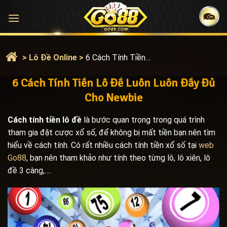
Bỏ
qua
nội
dung
>
Lô Đề Online
>
6 Cách Tính Tiền Lô Đề Luôn Luôn Đầy Đủ Cho Newbie
6 Cách Tính Tiền Lô Đề Luôn Luôn Đầy Đủ
Cho Newbie
Cách tính tiền lô đề
là bước quan trọng trong quá trình
tham gia đặt cược xổ số, để không bị mất tiền bạn nên tìm
hiểu về cách tính. Có rất nhiều cách tính tiền xổ số tại
web
Go88
, bạn
nên tham khảo như tính theo từng lô, lô xiên, lô
đề 3 càng,….