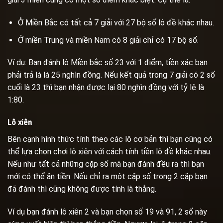
Ở Miền Bắc có tất cả 7 giải với 27 bộ số lô đề khác nhau.
Ở miền Trung và miền Nam có 8 giải chỉ có 17 bộ số.
Ví dụ: Bạn đánh lô Miền bắc số 23 với 1 điểm, tiền xác bạn
phải trả là là 25 nghìn đồng. Nếu kết quả trong 7 giải có 2 số
cuối là 23 thì bạn nhận được lại 80 nghìn đồng với tỷ lệ là
1:80.
Lô xiên
Bên cạnh hình thức tính theo các lô cơ bản thì bạn cũng có
thể lựa chọn chơi lô xiên với cách tính tiền lô đề khác nhau.
Nếu như tất cả những cặp số mà bạn đánh đều ra thì bạn
mới có thể ăn tiền. Nếu chỉ ra một cặp số trong 2 cặp bạn
đã đánh thì cũng không được tính là thắng.
Ví dụ bạn đánh lô xiên 2 và bạn chọn số 19 và 91, 2 số này